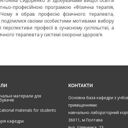
нтоніна Сидоренко зі здобувачами вищої освіти
вітньо-професійною програмою «Фізична терапія,
«Чому я обрав професію фізичного терапевта,
и поділилися своїми особистими мотивами вибору
і перспективи професії в сучасному суспільстві, а
ичного терапевта у системі охорони здоров’я.
ІЛИ
КОНТАКТИ
чальні матеріали для
Основна база кафедри з учбо
бувачів
приміщеннями:
cational materials for students
навчально-лабораторний кор
36011, м.Полтава
орія кафедри
вул. Шевченка, 23