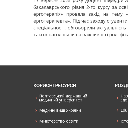
17 вересня 2025 року доцент кафедри А
бакалаврського рівня 2-го курсу за ос
ерготерапія» провела захід на тему 
ерготерапевта». Під час заходу студент
спеціальності, обговорили актуальність 
також наголосили на важливості ролі фіз
КОРИСНІ РЕСУРСИ
РОЗД
Полтавський державний
Нав
медичний університет
здо
Медичні виші України
Edu
Міністерство освіти
Іст