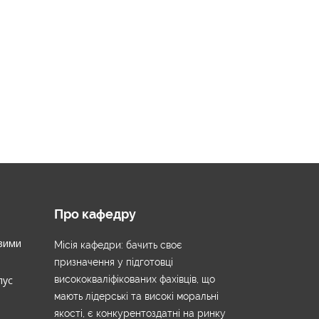
Про кафедру
вими
Місія кафедри: бачить своє
призначення у підготовці
пус
висококваліфікованих фахівців, що
мають лідерські та високі моральні
якості, є конкурентоздатні на ринку