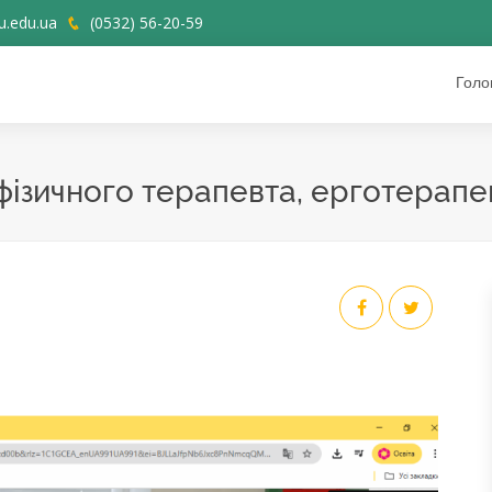
.edu.ua
(0532) 56-20-59
Голо
фізичного терапевта, ерготерапе