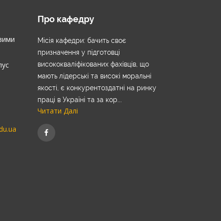
Про кафедру
вими
Місія кафедри: бачить своє
призначення у підготовці
пус
висококваліфікованих фахівців, що
мають лідерські та високі моральні
якості, є конкурентоздатні на ринку
праці в Україні та за кор...
Читати Далі
du.ua