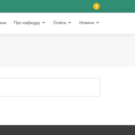
вна
Про кафедру
Освіта
Новини