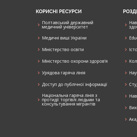
КОРИСНІ РЕСУРСИ
РОЗД
Полтавський державний
Нав
медичний університет
здо
Медичні виші України
Edu
Міністерство освіти
Іст
Міністерство охорони здоров’я
Кол
Урядова гаряча лінія
Нау
Доступ до публічної інформації
Cту
Національна гаряча лінія з
Нав
протидії торгівлі людьми та
консультування мiгрантiв
Вих
Ака