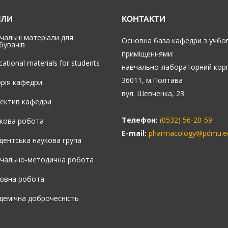
ІЛИ
КОНТАКТИ
чальні матеріали для
Основна база кафедри з учбо
бувачів
приміщеннями:
cational materials for students
навчально-лабораторний кор
36011, м.Полтава
орія кафедри
вул. Шевченка, 23
ектив кафедри
Телефон:
(0532) 56-20-59
кова робота
E-mail:
pharmacology@pdmu.e
дентська наукова група
чально-методична робота
овна робота
демічна доброчесність