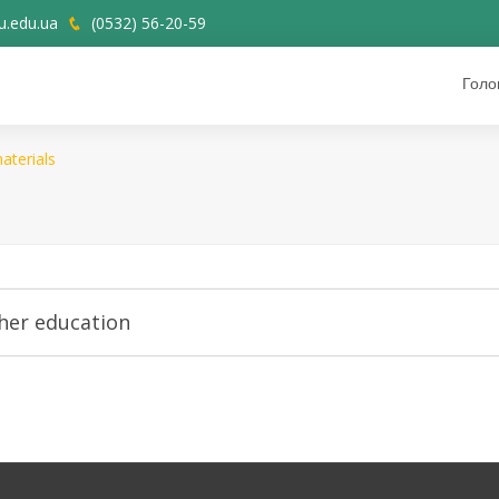
.edu.ua
(0532) 56-20-59
Голо
aterials
gher education